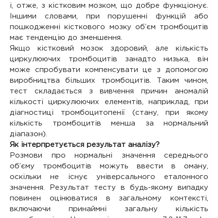
і, отже, з кістковим мозком, що добре функціонує.
Іншими словами, при порушенні функцій або
пошкодженні кісткового мозку об’єм тромбоцитів
має тенденцію до зменшення.
Якщо кістковий мозок здоровий, але кількість
циркулюючих тромбоцитів занадто низька, він
може спробувати компенсувати це з допомогою
виробництва більших тромбоцитів. Таким чином,
тест складається з вивчення причин аномалій
кількості циркулюючих елементів, наприклад, при
діагностиці тромбоцитопенії (стану, при якому
кількість тромбоцитів менша за нормальний
діапазон).
Як інтерпретується результат аналізу?
Розмови про нормальні значення середнього
об’єму тромбоцитів можуть ввести в оману,
оскільки не існує універсального еталонного
значення. Результат тесту в будь-якому випадку
повинен оцінюватися в загальному контексті,
включаючи принаймні загальну кількість