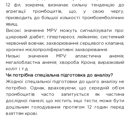
12 фл, зокрема, визначає сильну тенденцію до
агрегації тромбоцитів, що, у свою чергу,
призводить до більшої кількості тромбоемболічних
явищ.
Високі значення MPV можуть сигналізувати про:
цукровий діабет; гіпертиреоз; лейкемію; системний
червоний вовчак; захворювання серцевого клапана;
хронічні мієлопроліферативні захворювання.
Низькі значення MPV: апластична анемія;
мегалобластна анемія; хвороба Крона; виразковий
коліт і т.д.
Чи потрібна спеціальна підготовка до аналізу?
Жодної спеціальної підготовки до цього аналізу не
потрібно. Однак, враховуючи, що середній об’єм
тромбоцитів часто запитується як частина
дослідної панелі, що містить інші тести, може бути
доцільним голодування протягом 12 годин перед
взяттям крові.