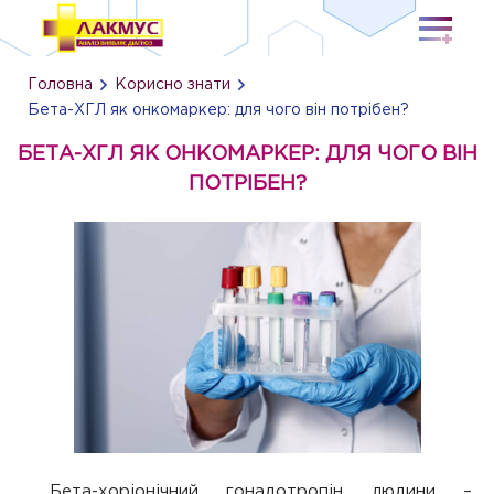
Головна
Корисно знати
Бета-ХГЛ як онкомаркер: для чого він потрібен?
БЕТА-ХГЛ ЯК ОНКОМАРКЕР: ДЛЯ ЧОГО ВІН
ПОТРІБЕН?
Бета-хоріонічний гонадотропін людини –