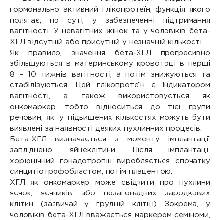
гормонально активний глікопротеїн, функція якого
полягає, по суті, у забезпеченні підтримання
вагітності. У невагітних жінок та у чоловіків бета-
ХГЛ відсутній або присутній у незначній кількості.
Як правило, значення бета-ХГЛ прогресивно
збільшуються в материнському кровотоці в перші
8 – 10 тижнів вагітності, а потім знижуються та
стабілізуються. Цей глікопротеїн є індикатором
вагітності, а також використовується як
онкомаркер, тобто відноситься до тієї групи
речовин, які у підвищених кількостях можуть бути
виявлені за наявності деяких пухлинних процесів.
Бета-ХГЛ визначається з моменту імплантації
заплідненої яйцеклітини. Після імплантації
хоріонічний гонадотропін виробляється спочатку
синцитіотрофобластом, потім плацентою.
ХГЛ як онкомаркер може свідчити про пухлини
яєчок, яєчників або позагонадних зародкових
клітин (зазвичай у грудній клітці). Зокрема, у
чоловіків бета-ХГЛ вважається маркером семіноми,