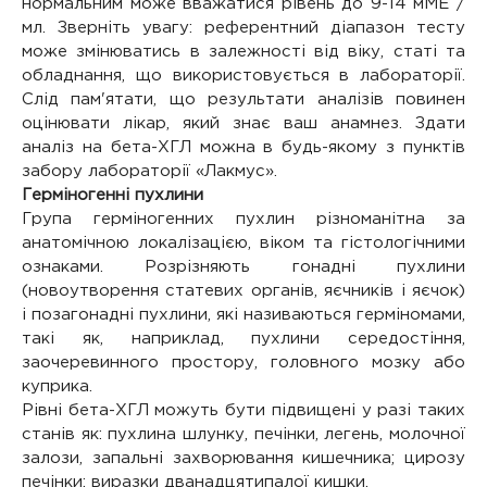
нормальним може вважатися рівень до 9-14 мМЕ /
мл. Зверніть увагу: референтний діапазон тесту
може змінюватись в залежності від віку, статі та
обладнання, що використовується в лабораторії.
Слід пам'ятати, що результати аналізів повинен
оцінювати лікар, який знає ваш анамнез. Здати
аналіз на бета-ХГЛ можна в будь-якому з пунктів
забору лабораторії «Лакмус».
Герміногенні пухлини
Група герміногенних пухлин різноманітна за
анатомічною локалізацією, віком та гістологічними
ознаками. Розрізняють гонадні пухлини
(новоутворення статевих органів, яєчників і яєчок)
і позагонадні пухлини, які називаються герміномами,
такі як, наприклад, пухлини середостіння,
заочеревинного простору, головного мозку або
куприка.
Рівні бета-ХГЛ можуть бути підвищені у разі таких
станів як: пухлина шлунку, печінки, легень, молочної
залози, запальні захворювання кишечника; цирозу
печінки; виразки дванадцятипалої кишки.