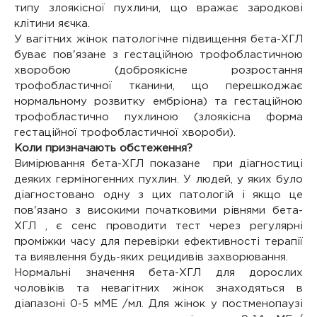
типу злоякісної пухлини, що вражає зародкові
клітини яєчка.
У вагітних жінок патологічне підвищення бета-ХГЛ
буває пов'язане з гестаційною трофобластичною
хворобою (доброякісне розростання
трофобластичної тканини, що перешкоджає
нормальному розвитку ембріона) та гестаційною
трофобластично пухлиною (злоякісна форма
гестаційної трофобластичної хвороби).
Коли призначають обстеження?
Вимірювання бета-ХГЛ показане при діагностиці
деяких герміногенних пухлин. У людей, у яких було
діагностовано одну з цих патологій і якщо це
пов'язано з високими початковими рівнями бета-
ХГЛ , є сенс проводити тест через регулярні
проміжки часу для перевірки ефективності терапії
та виявлення будь-яких рецидивів захворювання.
Нормальні значення бета-ХГЛ для дорослих
чоловіків та невагітних жінок знаходяться в
діапазоні 0-5 мМЕ /мл. Для жінок у постменопаузі