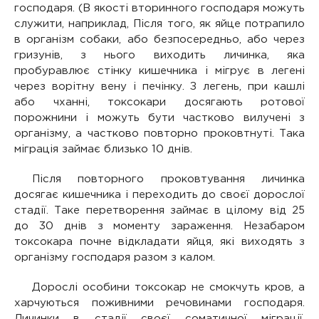
господаря. (В якості вторинного господаря можуть
служити, наприклад, Після того, як яйце потрапило
в організм собаки, або безпосередньо, або через
гризунів, з нього виходить личинка, яка
пробуравлює стінку кишечника і мігрує в легені
через ворітну вену і печінку. З легень, при кашлі
або чханні, токсокари досягають ротової
порожнини і можуть бути частково вилучені з
організму, а частково повторно проковтнуті. Така
міграція займає близько 10 днів.
Після повторного проковтування личинка
досягає кишечника і переходить до своєї дорослої
стадії. Таке перетворення займає в цілому від 25
до 30 днів з моменту зараження. Незабаром
токсокара почне відкладати яйця, які виходять з
організму господаря разом з калом.
Дорослі особини токсокар не смокчуть кров, а
харчуються поживними речовинами господаря.
Личинки в стадії своєї соматичної міграції,