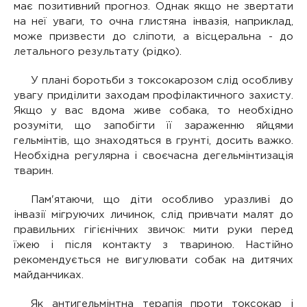
має позитивний прогноз. Однак якщо не звертати
на неї уваги, то очна глистяна інвазія, наприклад,
може призвести до сліпоти, а вісцеральна - до
летального результату (рідко).
У плані боротьби з токсокарозом слід особливу
увагу приділити заходам профілактичного захисту.
Якщо у вас вдома живе собака, то необхідно
розуміти, що запобігти її зараженню яйцями
гельмінтів, що знаходяться в грунті, досить важко.
Необхідна регулярна і своєчасна дегельмінтизація
тварин.
Пам'ятаючи, що діти особливо уразливі до
інвазії мігруючих личинок, слід привчати малят до
правильних гігієнічних звичок: мити руки перед
їжею і після контакту з твариною. Настійно
рекомендується не вигулювати собак на дитячих
майданчиках.
Як антигельмінтна терапія проти токсокар і