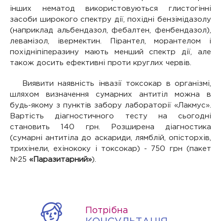
інших нематод використовуються глистогінні
засоби широкого спектру дії, похідні бензімідазолу
(наприклад альбендазол, фебалтен, фенбендазол),
левамізол, івермектин. Пірантел, морантелом і
похідніпіперазину мають менший спектр дії, але
також досить ефективні проти круглих червів.
Виявити наявність інвазії токсокар в організмі,
шляхом визначення сумарних антитіл можна в
будь-якому з пунктів забору лабораторії «Лакмус».
Вартість діагностичного тесту на сьогодні
становить 140 грн. Розширена діагностика
(сумарні антитіла до аскариди, лямблій, опісторхів,
трихінели, ехінококу і токсокар) - 750 грн (пакет
№25
«Паразитарний»
).
Потрібна