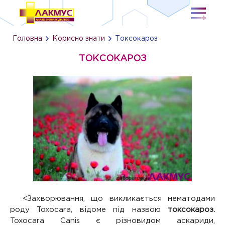
Головна
Корисно знати
Токсокароз
ТОКСОКАРОЗ
<Захворювання, що викликається нематодами
роду Toxocara, відоме під назвою
токсокароз.
Toxocara Canis є різновидом аскариди,