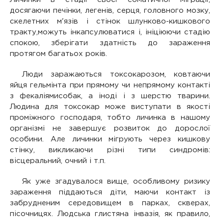
досягаючи печінки, легенів, серця, головного мозку,
скелетних м'язів і стінок шлунково-кишкового
тракту,можуть інкапсулюватися і, ініціюючи стадію
спокою, зберігати здатність до зараження
протягом багатьох років.
Люди заражаються токсокарозом, ковтаючи
яйця гельмінта при прямому чи непрямому контакті
з фекаліямисобак, а іноді і з шерстю тварини.
Людина для токсокар може виступати в якості
проміжного господаря, тобто личинка в нашому
організмі не завершує розвиток до дорослої
особини. Але личинки мігрують через кишкову
стінку, викликаючи різні типи синдромів:
вісцеральний, очний і т.п.
Як уже згадувалося вище, особливому ризику
зараження піддаються діти, маючи контакт із
забрудненим середовищем в парках, скверах,
пісочницях. Людська глистяна інвазія, як правило,