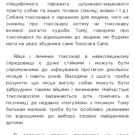
специфічного паразиту шлунково-кишкового
тракту собак та інших псових (лисиці, вовки і т.д.).
Собача токсокара є заразною для людини, чого не
скажеш про токсокару котячу чи токсокару
великої рогатої худоби. Тому, говорячи про
токсокароз по відношенню до людини, ми будемо
мати на увазі збудника саме Toxocara Canis.
Яйця і личинки токсокар в навколишньому
середовищі є дуже стійкими і можуть бути
спроможними до інфікування протягом декількох
місяців і навіть років. Виходячи з цього, треба
розуміти, що місця вигулу собак можуть бути
забруднені такими яйцями і личинками. Найчастіше
токсокарозом заражаються діти, граючись в
пісочниці, де недавно «погуляли» з песиком. Тому
батькам малюків треба бути особливо уважними
по відношенню до вибору ігрових майданчиків
дитини.