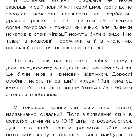
В організмі людини токсокара не може
завершити свій повний життєвий цикл, проте це не
заважає нематоді призвести до серйозних
уражень різних органів і систем. «Улюблений»
орган токсокар - тонкий кишечник, але личинки
нематод в стані міграції можуть бути знайдені не
тільки в кишковій порожнині, а й в численних
органах (легені, очі, печінка, серце і т.д.).
Toxocara Canis має веретеноподібну форму і
досягає в довжину від 7 до 18 см, товщина - 0,3 мм.
Це білий черв з кремовим відтінком. Дорослі
особини мають типові шийні кільця. Яйця нематод
кулясті або овальні, розміром близько 75 х 90 мкм
з товстої мембраною.
У токсокар прямий життєвий цикл, проте,
надзвичайно складний. Після відкладання яєць в
фекаліях, личинки до 10-15 днів не розвиваються.
Для того щоб почати розвиток, яйце має
потрапити знову в організм свого майбутнього